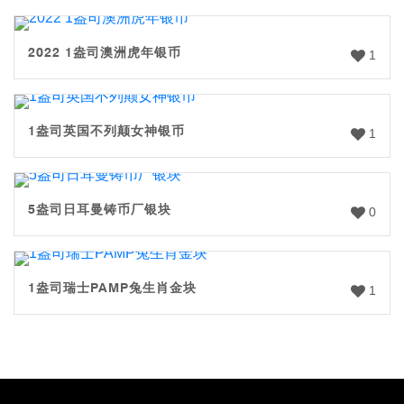
2022 1盎司澳洲虎年银币
1
1盎司英国不列颠女神银币
1
5盎司日耳曼铸币厂银块
0
1盎司瑞士PAMP兔生肖金块
1