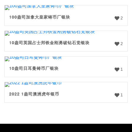
100盎司加拿大皇家铸币厂银块
2
10盎司英国占士邦铁金刚勇破钻石党银块
2
10盎司日耳曼铸币厂银块
1
2022 1盎司澳洲虎年银币
1